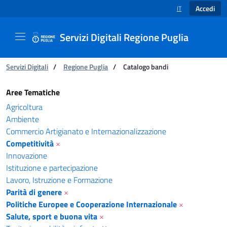
Accedi
IT
SELEZIONE LINGUA
Servizi Digitali Regione Puglia
Ti trovi in:
Servizi Digitali
/
Regione Puglia
/
Catalogo bandi
Catalogo bandi - Servizi Digitali Regione Pugl
Aree Tematiche
Agricoltura
Ambiente
Commercio Artigianato e Internazionalizzazione
Competitività
×
Innovazione
Istituzione e partecipazione
Lavoro, Istruzione e Formazione
Parità di genere
×
Politiche Europee e Cooperazione Internazionale
×
Salute, sport e buona vita
×