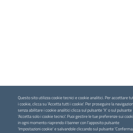
Questo sito utilizza cookie tecnici e cookie analitici. Per accettare tu
i cookie, clicca su 'Accetta tutti i cookie'. Per proseguire la navigazio
senza abilitare i cookie analitici clicca sul pulsante 'X' o sul pulsante
'Accetta solo i cookie tecnici'. Puoi gestire le tue preferenze sui cook
in ogni momento riaprendo il banner con l'apposito pulsante
'Impostazioni cookie' e salvandole cliccando sul pulsante 'Conferma