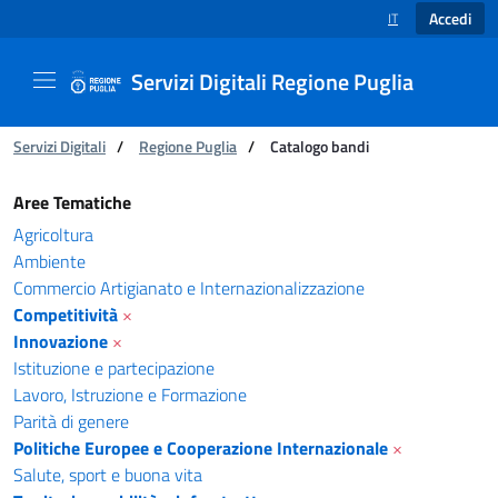
Accedi
IT
SELEZIONE LINGUA
Servizi Digitali Regione Puglia
Ti trovi in:
Servizi Digitali
/
Regione Puglia
/
Catalogo bandi
Catalogo bandi - Servizi Digitali Regione Pugl
Aree Tematiche
Agricoltura
Ambiente
Commercio Artigianato e Internazionalizzazione
Competitività
×
Innovazione
×
Istituzione e partecipazione
Lavoro, Istruzione e Formazione
Parità di genere
Politiche Europee e Cooperazione Internazionale
×
Salute, sport e buona vita