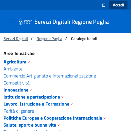
Accedi
IT
SELEZIONE LINGUA
Servizi Digitali Regione Puglia
Ti trovi in:
Servizi Digitali
/
Regione Puglia
/
Catalogo bandi
Catalogo bandi - Servizi Digitali Regione Pugl
Aree Tematiche
Agricoltura
×
Ambiente
Commercio Artigianato e Internazionalizzazione
Competitività
Innovazione
×
Istituzione e partecipazione
×
Lavoro, Istruzione e Formazione
×
Parità di genere
Politiche Europee e Cooperazione Internazionale
×
Salute, sport e buona vita
×