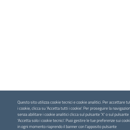
Questo sito utilizza cookie tecnici e cookie analitici. Per accettare tu
i cookie, clicca su 'Accetta tutti i cookie'. Per proseguire la navigazio
senza abilitare i cookie analitici clicca sul pulsante 'X' o sul pulsante
'Accetta solo i cookie tecnici'. Puoi gestire le tue preferenze sui cook
in ogni momento riaprendo il banner con l'apposito pulsante