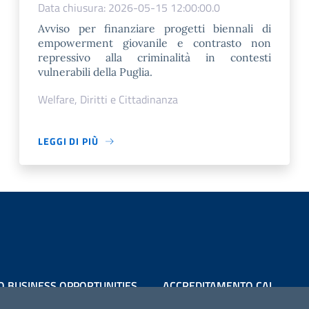
Data chiusura: 2026-05-15 12:00:00.0
Avviso per finanziare progetti biennali di
empowerment giovanile e contrasto non
repressivo alla criminalità in contesti
vulnerabili della Puglia.
Welfare, Diritti e Cittadinanza
LEGGI DI PIÙ
O BUSINESS OPPORTUNITIES
ACCREDITAMENTO CAI