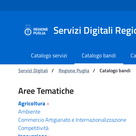
Navigazione
Salta al contenuto
Servizi Digitali Reg
Catalogo servizi
Catalogo bandi
Ca
Ti trovi in:
Servizi Digitali
/
Regione Puglia
/
Catalogo bandi
Catalogo bandi - Serviz
Aree Tematiche
Agricoltura
×
Ambiente
Commercio Artigianato e Internazionalizzazione
Competitività