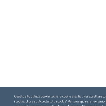
Questo sito utilizza cookie tecnici e cookie analitici. Per accettare tu
i cookie, clicca su 'Accetta tutti i cookie'. Per proseguire la navigazio