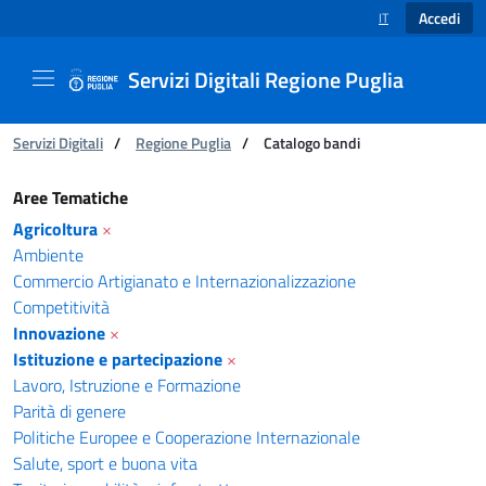
Accedi
IT
SELEZIONE LINGUA
Servizi Digitali Regione Puglia
Ti trovi in:
Servizi Digitali
/
Regione Puglia
/
Catalogo bandi
Catalogo bandi - Servizi Digitali Regione Pugl
Aree Tematiche
Agricoltura
×
Ambiente
Commercio Artigianato e Internazionalizzazione
Competitività
Innovazione
×
Istituzione e partecipazione
×
Lavoro, Istruzione e Formazione
Parità di genere
Politiche Europee e Cooperazione Internazionale
Salute, sport e buona vita