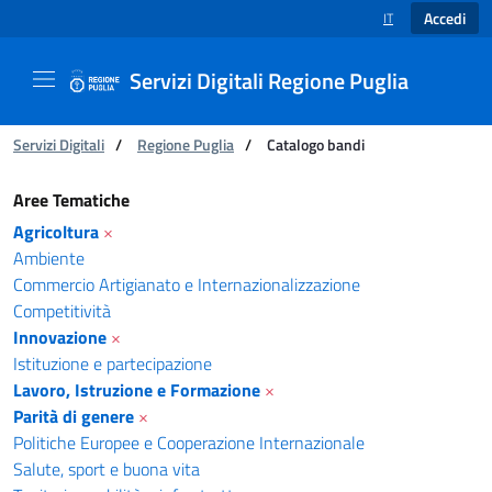
Accedi
IT
SELEZIONE LINGUA
Servizi Digitali Regione Puglia
Ti trovi in:
Servizi Digitali
/
Regione Puglia
/
Catalogo bandi
Catalogo bandi - Servizi Digitali Regione Pugl
Aree Tematiche
Agricoltura
×
Ambiente
Commercio Artigianato e Internazionalizzazione
Competitività
Innovazione
×
Istituzione e partecipazione
Lavoro, Istruzione e Formazione
×
Parità di genere
×
Politiche Europee e Cooperazione Internazionale
Salute, sport e buona vita