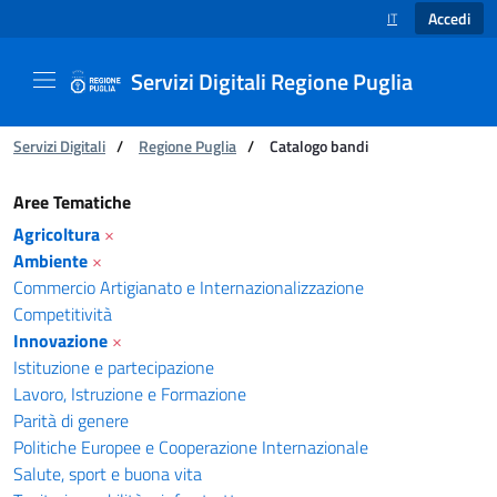
Accedi
IT
SELEZIONE LINGUA
Servizi Digitali Regione Puglia
Ti trovi in:
Servizi Digitali
/
Regione Puglia
/
Catalogo bandi
Catalogo bandi - Servizi Digitali Regione Pugl
Aree Tematiche
Agricoltura
×
Ambiente
×
Commercio Artigianato e Internazionalizzazione
Competitività
Innovazione
×
Istituzione e partecipazione
Lavoro, Istruzione e Formazione
Parità di genere
Politiche Europee e Cooperazione Internazionale
Salute, sport e buona vita