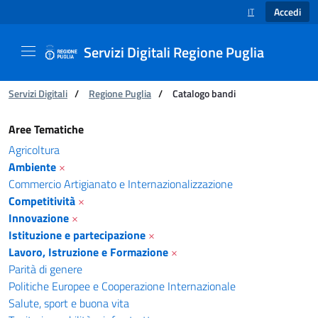
Accedi
IT
SELEZIONE LINGUA
Servizi Digitali Regione Puglia
Ti trovi in:
Servizi Digitali
/
Regione Puglia
/
Catalogo bandi
Catalogo bandi - Servizi Digitali Regione Pugl
Aree Tematiche
Agricoltura
Ambiente
×
Commercio Artigianato e Internazionalizzazione
Competitività
×
Innovazione
×
Istituzione e partecipazione
×
Lavoro, Istruzione e Formazione
×
Parità di genere
Politiche Europee e Cooperazione Internazionale
Salute, sport e buona vita