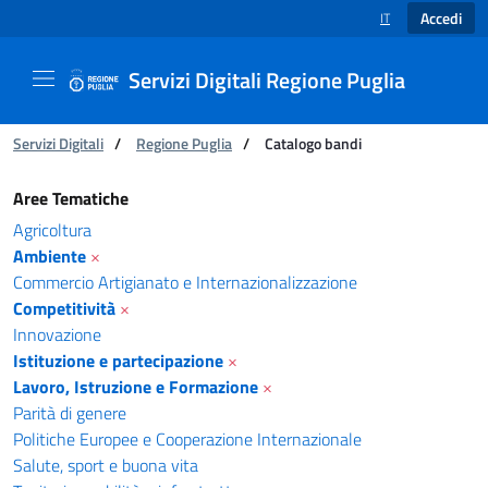
Accedi
IT
SELEZIONE LINGUA
Servizi Digitali Regione Puglia
Ti trovi in:
Servizi Digitali
/
Regione Puglia
/
Catalogo bandi
Catalogo bandi - Servizi Digitali Regione Pugl
Aree Tematiche
Agricoltura
Ambiente
×
Commercio Artigianato e Internazionalizzazione
Competitività
×
Innovazione
Istituzione e partecipazione
×
Lavoro, Istruzione e Formazione
×
Parità di genere
Politiche Europee e Cooperazione Internazionale
Salute, sport e buona vita