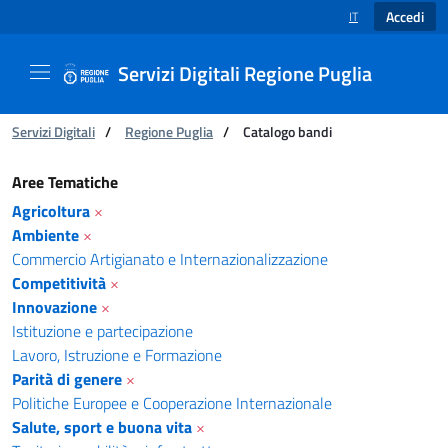
Accedi
IT
SELEZIONE LINGUA
Servizi Digitali Regione Puglia
Ti trovi in:
Servizi Digitali
/
Regione Puglia
/
Catalogo bandi
Catalogo bandi - Servizi Digitali Regione Pugl
Aree Tematiche
Agricoltura
×
Ambiente
×
Commercio Artigianato e Internazionalizzazione
Competitività
×
Innovazione
×
Istituzione e partecipazione
Lavoro, Istruzione e Formazione
Parità di genere
×
Politiche Europee e Cooperazione Internazionale
Salute, sport e buona vita
×