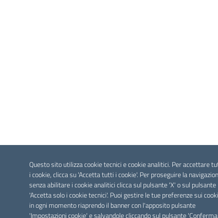
Questo sito utilizza cookie tecnici e cookie analitici. Per accettare tu
i cookie, clicca su 'Accetta tutti i cookie'. Per proseguire la navigazio
senza abilitare i cookie analitici clicca sul pulsante 'X' o sul pulsante
'Accetta solo i cookie tecnici'. Puoi gestire le tue preferenze sui cook
in ogni momento riaprendo il banner con l'apposito pulsante
'Impostazioni cookie' e salvandole cliccando sul pulsante 'Conferma