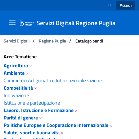
Accedi
IT
SELEZIONE LINGUA
Servizi Digitali Regione Puglia
Ti trovi in:
Servizi Digitali
/
Regione Puglia
/
Catalogo bandi
Catalogo bandi - Servizi Digitali Regione Pugl
Aree Tematiche
Agricoltura
×
Ambiente
×
Commercio Artigianato e Internazionalizzazione
Competitività
×
Innovazione
Istituzione e partecipazione
Lavoro, Istruzione e Formazione
×
Parità di genere
×
Politiche Europee e Cooperazione Internazionale
×
Salute, sport e buona vita
×