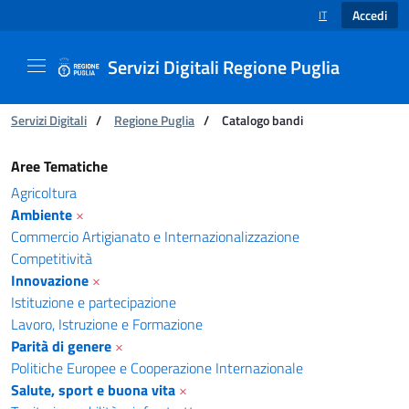
Accedi
IT
SELEZIONE LINGUA
Servizi Digitali Regione Puglia
Ti trovi in:
Servizi Digitali
/
Regione Puglia
/
Catalogo bandi
Catalogo bandi - Servizi Digitali Regione Pugl
Aree Tematiche
Agricoltura
Ambiente
×
Commercio Artigianato e Internazionalizzazione
Competitività
Innovazione
×
Istituzione e partecipazione
Lavoro, Istruzione e Formazione
Parità di genere
×
Politiche Europee e Cooperazione Internazionale
Salute, sport e buona vita
×