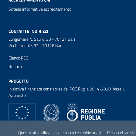
ACCREDITAMENTO CAI
Scheda informativa accreditamento
CONTATTI E INDIRIZZI
Lungomare N. Sauro, 33 - 70121 Bari
Via G. Gentile, 52 - 70126 Bari
Elenco PEC
Rubrica
PROGETTO
Iniziativa finanziata con risorse del POC Puglia 2014-2020. Asse II.
Azione 2.3.
SEGUICI SU
Questo sito utilizza cookie tecnici e cookie analitici. Per accettare tu
Facebook
Twitter
Youtube
Instagram
Linkedin