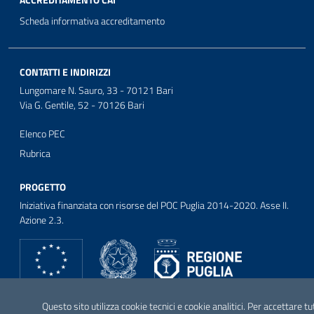
ACCREDITAMENTO CAI
Scheda informativa accreditamento
CONTATTI E INDIRIZZI
Lungomare N. Sauro, 33 - 70121 Bari
Via G. Gentile, 52 - 70126 Bari
Elenco PEC
Rubrica
PROGETTO
Iniziativa finanziata con risorse del POC Puglia 2014-2020. Asse II.
Azione 2.3.
SEGUICI SU
Questo sito utilizza cookie tecnici e cookie analitici. Per accettare tu
Facebook
Twitter
Youtube
Instagram
Linkedin