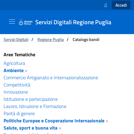
Accedi
IT
SELEZIONE LINGUA
Servizi Digitali Regione Puglia
Ti trovi in:
Servizi Digitali
/
Regione Puglia
/
Catalogo bandi
Catalogo bandi - Servizi Digitali Regione Pugl
Aree Tematiche
Agricoltura
Ambiente
×
Commercio Artigianato e Internazionalizzazione
Competitività
Innovazione
Istituzione e partecipazione
Lavoro, Istruzione e Formazione
Parità di genere
Politiche Europee e Cooperazione Internazionale
×
Salute, sport e buona vita
×