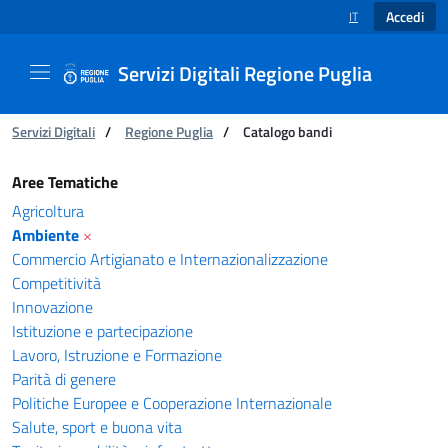
Accedi
IT
SELEZIONE LINGUA
Servizi Digitali Regione Puglia
Ti trovi in:
Servizi Digitali
/
Regione Puglia
/
Catalogo bandi
Catalogo bandi - Servizi Digitali Regione Pugl
Aree Tematiche
Agricoltura
Ambiente
×
Commercio Artigianato e Internazionalizzazione
Competitività
Innovazione
Istituzione e partecipazione
Lavoro, Istruzione e Formazione
Parità di genere
Politiche Europee e Cooperazione Internazionale
Salute, sport e buona vita