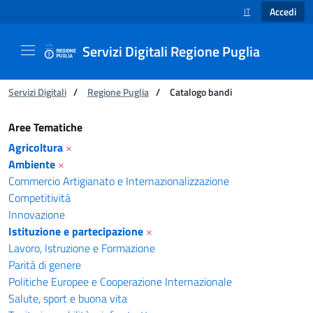
Accedi
IT
SELEZIONE LINGUA
Servizi Digitali Regione Puglia
Ti trovi in:
Servizi Digitali
/
Regione Puglia
/
Catalogo bandi
Catalogo bandi - Servizi Digitali Regione Pugl
Aree Tematiche
Agricoltura
×
Ambiente
×
Commercio Artigianato e Internazionalizzazione
Competitività
Innovazione
Istituzione e partecipazione
×
Lavoro, Istruzione e Formazione
Parità di genere
Politiche Europee e Cooperazione Internazionale
Salute, sport e buona vita