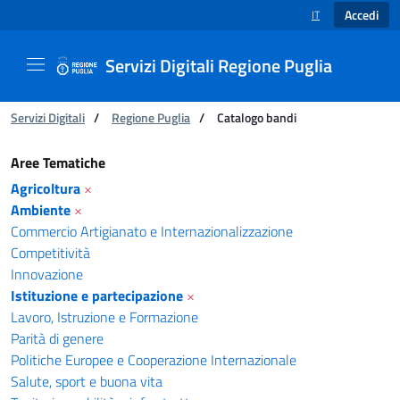
Accedi
IT
SELEZIONE LINGUA
Servizi Digitali Regione Puglia
Ti trovi in:
Servizi Digitali
/
Regione Puglia
/
Catalogo bandi
Catalogo bandi - Servizi Digitali Regione Pugl
Aree Tematiche
Agricoltura
×
Ambiente
×
Commercio Artigianato e Internazionalizzazione
Competitività
Innovazione
Istituzione e partecipazione
×
Lavoro, Istruzione e Formazione
Parità di genere
Politiche Europee e Cooperazione Internazionale
Salute, sport e buona vita