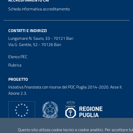
ACCREDITAMENTO CAI
Scheda informativa accreditamento
CONTATTI E INDIRIZZI
Lungomare N. Sauro, 33 - 70121 Bari
Via G. Gentile, 52 - 70126 Bari
Elenco PEC
Rubrica
PROGETTO
Iniziativa finanziata con risorse del POC Puglia 2014-2020. Asse II.
Azione 2.3.
SEGUICI SU
Questo sito utilizza cookie tecnici e cookie analitici. Per accettare tu
Facebook
Twitter
Youtube
Instagram
Linkedin