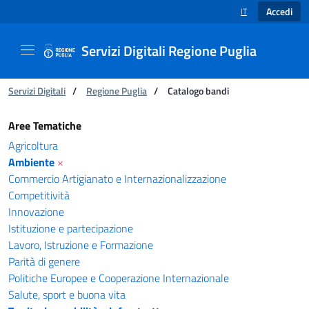
Accedi
IT
SELEZIONE LINGUA
Servizi Digitali Regione Puglia
Ti trovi in:
Servizi Digitali
/
Regione Puglia
/
Catalogo bandi
Catalogo bandi - Servizi Digitali Regione Pugl
Aree Tematiche
Agricoltura
Ambiente
×
Commercio Artigianato e Internazionalizzazione
Competitività
Innovazione
Istituzione e partecipazione
Lavoro, Istruzione e Formazione
Parità di genere
Politiche Europee e Cooperazione Internazionale
Salute, sport e buona vita