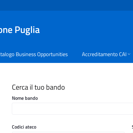
ione Puglia
talogo Business Opportunities
Accreditamento CAI
i Digitali Regione Puglia
Cerca il tuo bando
Nome bando
Codici ateco