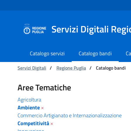
Navigazione
Salta al contenuto
Servizi Digitali Reg
Catalogo servizi
Catalogo bandi
Ca
Ti trovi in:
Servizi Digitali
/
Regione Puglia
/
Catalogo bandi
Catalogo bandi - Serviz
Aree Tematiche
Agricoltura
Ambiente
×
Commercio Artigianato e Internazionalizzazione
Competitività
×