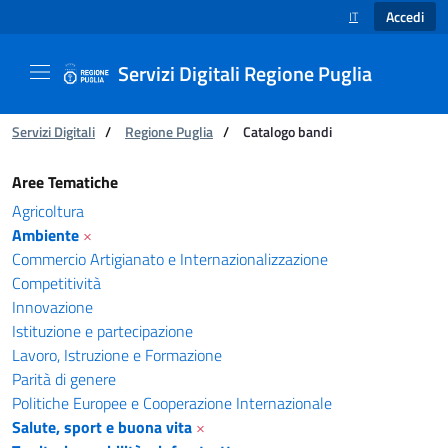
Accedi
IT
SELEZIONE LINGUA
Servizi Digitali Regione Puglia
Ti trovi in:
Servizi Digitali
/
Regione Puglia
/
Catalogo bandi
Catalogo bandi - Servizi Digitali Regione Pugl
Aree Tematiche
Agricoltura
Ambiente
×
Commercio Artigianato e Internazionalizzazione
Competitività
Innovazione
Istituzione e partecipazione
Lavoro, Istruzione e Formazione
Parità di genere
Politiche Europee e Cooperazione Internazionale
Salute, sport e buona vita
×