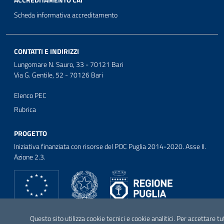
ACCREDITAMENTO CAI
Scheda informativa accreditamento
CONTATTI E INDIRIZZI
Lungomare N. Sauro, 33 - 70121 Bari
Via G. Gentile, 52 - 70126 Bari
Elenco PEC
Rubrica
PROGETTO
Iniziativa finanziata con risorse del POC Puglia 2014-2020. Asse II.
Azione 2.3.
SEGUICI SU
Questo sito utilizza cookie tecnici e cookie analitici. Per accettare tu
Facebook
Twitter
Youtube
Instagram
Linkedin