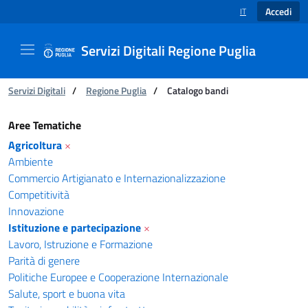
Accedi
IT
SELEZIONE LINGUA
Servizi Digitali Regione Puglia
Ti trovi in:
Servizi Digitali
/
Regione Puglia
/
Catalogo bandi
Catalogo bandi - Servizi Digitali Regione Pugl
Aree Tematiche
Agricoltura
×
Ambiente
Commercio Artigianato e Internazionalizzazione
Competitività
Innovazione
Istituzione e partecipazione
×
Lavoro, Istruzione e Formazione
Parità di genere
Politiche Europee e Cooperazione Internazionale
Salute, sport e buona vita