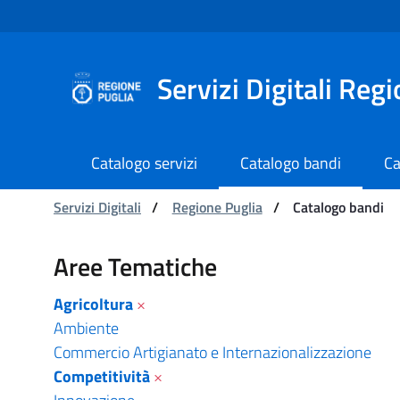
Navigazione
Salta al contenuto
Servizi Digitali Reg
Catalogo servizi
Catalogo bandi
Ca
Ti trovi in:
Servizi Digitali
/
Regione Puglia
/
Catalogo bandi
Catalogo bandi - Serviz
Aree Tematiche
Agricoltura
×
Ambiente
Commercio Artigianato e Internazionalizzazione
Competitività
×