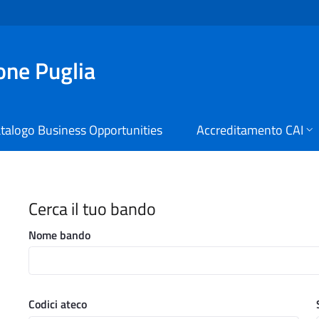
ione Puglia
talogo Business Opportunities
Accreditamento CAI
i Digitali Regione Puglia
Cerca il tuo bando
Nome bando
Codici ateco