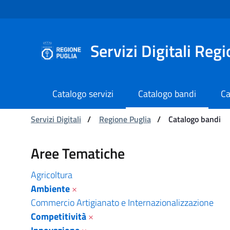
Navigazione
Salta al contenuto
Servizi Digitali Reg
Catalogo servizi
Catalogo bandi
Ca
Ti trovi in:
Servizi Digitali
/
Regione Puglia
/
Catalogo bandi
Catalogo bandi - Serviz
Aree Tematiche
Agricoltura
Ambiente
×
Commercio Artigianato e Internazionalizzazione
Competitività
×