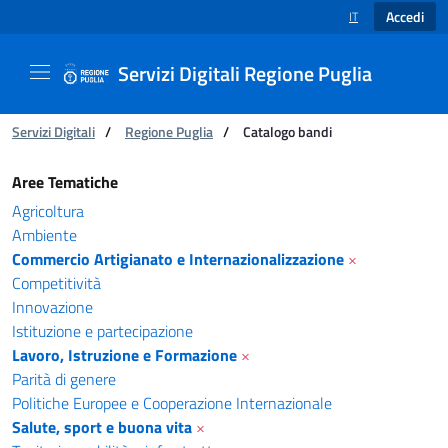
Accedi
IT
SELEZIONE LINGUA
Servizi Digitali Regione Puglia
Ti trovi in:
Servizi Digitali
/
Regione Puglia
/
Catalogo bandi
Catalogo bandi - Servizi Digitali Regione Pugl
Aree Tematiche
Agricoltura
Ambiente
Commercio Artigianato e Internazionalizzazione
×
Competitività
Innovazione
Istituzione e partecipazione
Lavoro, Istruzione e Formazione
×
Parità di genere
Politiche Europee e Cooperazione Internazionale
Salute, sport e buona vita
×