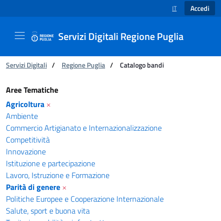
Accedi
IT
SELEZIONE LINGUA
Servizi Digitali Regione Puglia
Ti trovi in:
Servizi Digitali
/
Regione Puglia
/
Catalogo bandi
Catalogo bandi - Servizi Digitali Regione Pugl
Aree Tematiche
Agricoltura
×
Ambiente
Commercio Artigianato e Internazionalizzazione
Competitività
Innovazione
Istituzione e partecipazione
Lavoro, Istruzione e Formazione
Parità di genere
×
Politiche Europee e Cooperazione Internazionale
Salute, sport e buona vita