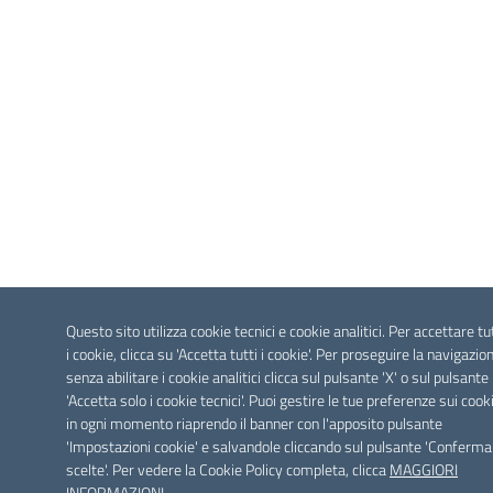
Questo sito utilizza cookie tecnici e cookie analitici. Per accettare tu
i cookie, clicca su 'Accetta tutti i cookie'. Per proseguire la navigazio
senza abilitare i cookie analitici clicca sul pulsante 'X' o sul pulsante
'Accetta solo i cookie tecnici'. Puoi gestire le tue preferenze sui cook
in ogni momento riaprendo il banner con l'apposito pulsante
'Impostazioni cookie' e salvandole cliccando sul pulsante 'Conferma
scelte'. Per vedere la Cookie Policy completa, clicca
MAGGIORI