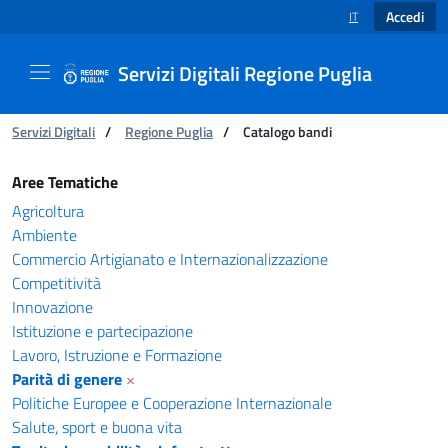
Accedi
IT
SELEZIONE LINGUA
Servizi Digitali Regione Puglia
Ti trovi in:
Servizi Digitali
/
Regione Puglia
/
Catalogo bandi
Catalogo bandi - Servizi Digitali Regione Pugl
Aree Tematiche
Agricoltura
Ambiente
Commercio Artigianato e Internazionalizzazione
Competitività
Innovazione
Istituzione e partecipazione
Lavoro, Istruzione e Formazione
Parità di genere
×
Politiche Europee e Cooperazione Internazionale
Salute, sport e buona vita