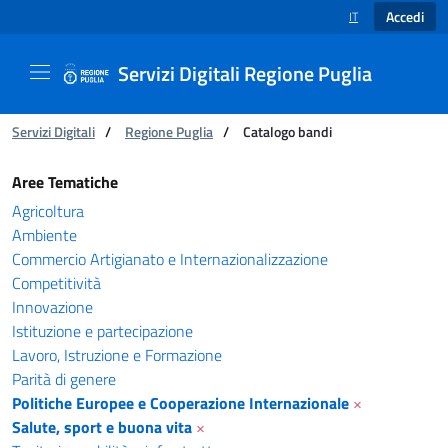
Accedi
IT
SELEZIONE LINGUA
Servizi Digitali Regione Puglia
Ti trovi in:
Servizi Digitali
/
Regione Puglia
/
Catalogo bandi
Catalogo bandi - Servizi Digitali Regione Pugl
Aree Tematiche
Agricoltura
Ambiente
Commercio Artigianato e Internazionalizzazione
Competitività
Innovazione
Istituzione e partecipazione
Lavoro, Istruzione e Formazione
Parità di genere
Politiche Europee e Cooperazione Internazionale
×
Salute, sport e buona vita
×