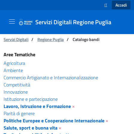
Accedi
IT
SELEZIONE LINGUA
Servizi Digitali Regione Puglia
Ti trovi in:
Servizi Digitali
/
Regione Puglia
/
Catalogo bandi
Catalogo bandi - Servizi Digitali Regione Pugl
Aree Tematiche
Agricoltura
Ambiente
Commercio Artigianato e Internazionalizzazione
Competitività
Innovazione
Istituzione e partecipazione
Lavoro, Istruzione e Formazione
×
Parità di genere
Politiche Europee e Cooperazione Internazionale
×
Salute, sport e buona vita
×