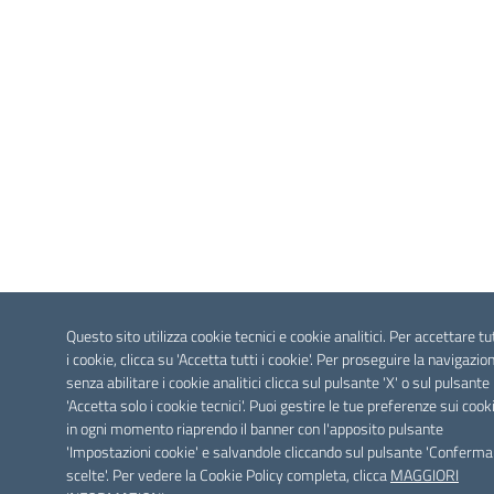
Questo sito utilizza cookie tecnici e cookie analitici. Per accettare tu
i cookie, clicca su 'Accetta tutti i cookie'. Per proseguire la navigazio
senza abilitare i cookie analitici clicca sul pulsante 'X' o sul pulsante
'Accetta solo i cookie tecnici'. Puoi gestire le tue preferenze sui cook
in ogni momento riaprendo il banner con l'apposito pulsante
'Impostazioni cookie' e salvandole cliccando sul pulsante 'Conferma
scelte'. Per vedere la Cookie Policy completa, clicca
MAGGIORI