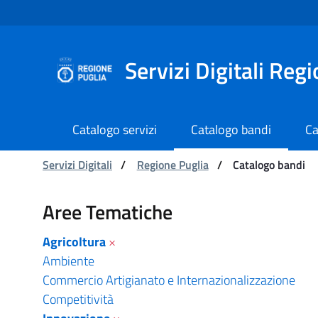
Navigazione
Salta al contenuto
Servizi Digitali Reg
Catalogo servizi
Catalogo bandi
Ca
Ti trovi in:
Servizi Digitali
/
Regione Puglia
/
Catalogo bandi
Catalogo bandi - Serviz
Aree Tematiche
Agricoltura
×
Ambiente
Commercio Artigianato e Internazionalizzazione
Competitività