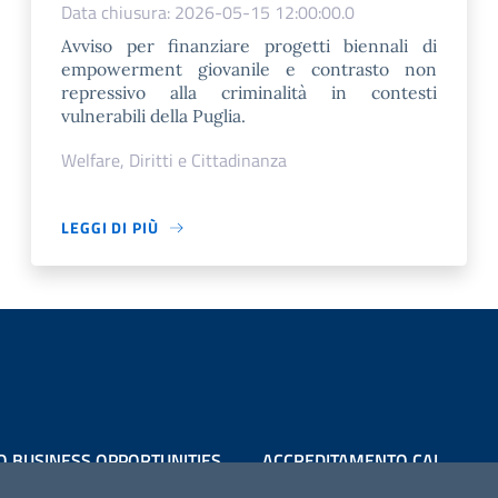
Data chiusura: 2026-05-15 12:00:00.0
Avviso per finanziare progetti biennali di
empowerment giovanile e contrasto non
repressivo alla criminalità in contesti
vulnerabili della Puglia.
Welfare, Diritti e Cittadinanza
LEGGI DI PIÙ
O BUSINESS OPPORTUNITIES
ACCREDITAMENTO CAI