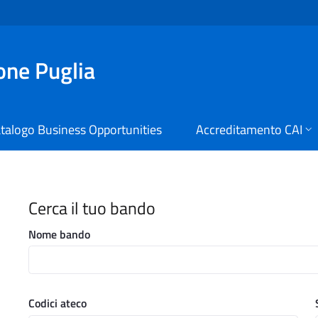
ione Puglia
talogo Business Opportunities
Accreditamento CAI
i Digitali Regione Puglia
Cerca il tuo bando
Nome bando
Codici ateco