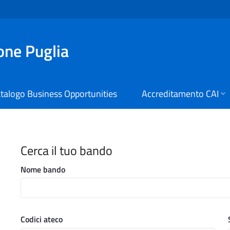
ione Puglia
talogo Business Opportunities
Accreditamento CAI
i Digitali Regione Puglia
Cerca il tuo bando
Nome bando
Codici ateco