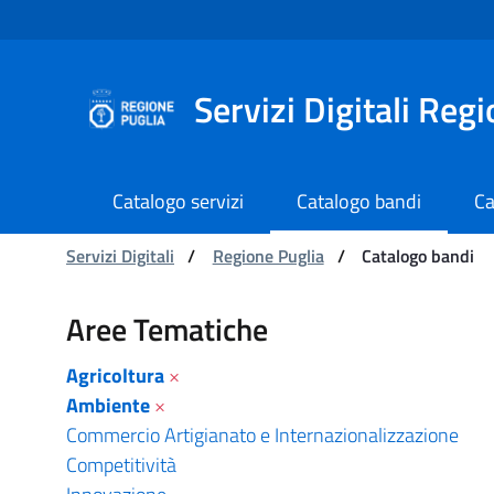
Navigazione
Salta al contenuto
Servizi Digitali Reg
Catalogo servizi
Catalogo bandi
Ca
Ti trovi in:
Servizi Digitali
/
Regione Puglia
/
Catalogo bandi
Catalogo bandi - Serviz
Aree Tematiche
Agricoltura
×
Ambiente
×
Commercio Artigianato e Internazionalizzazione
Competitività