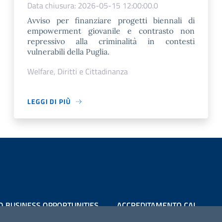
Data chiusura: 2026-05-15 12:00:00.0
Avviso per finanziare progetti biennali di
empowerment giovanile e contrasto non
repressivo alla criminalità in contesti
vulnerabili della Puglia.
Welfare, Diritti e Cittadinanza
LEGGI DI PIÙ
O BUSINESS OPPORTUNITIES
ACCREDITAMENTO CAI