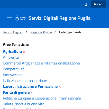
Accedi
IT
SELEZIONE LINGUA
Servizi Digitali Regione Puglia
Ti trovi in:
Servizi Digitali
/
Regione Puglia
/
Catalogo bandi
Catalogo bandi - Servizi Digitali Regione Pugl
Aree Tematiche
Agricoltura
×
Ambiente
Commercio Artigianato e Internazionalizzazione
Competitività
Innovazione
Istituzione e partecipazione
Lavoro, Istruzione e Formazione
×
Parità di genere
×
Politiche Europee e Cooperazione Internazionale
Salute, sport e buona vita