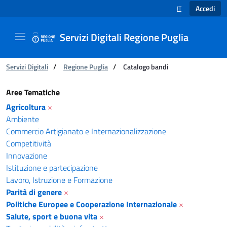
Accedi
IT
SELEZIONE LINGUA
Servizi Digitali Regione Puglia
Ti trovi in:
Servizi Digitali
/
Regione Puglia
/
Catalogo bandi
Catalogo bandi - Servizi Digitali Regione Pugl
Aree Tematiche
Agricoltura
×
Ambiente
Commercio Artigianato e Internazionalizzazione
Competitività
Innovazione
Istituzione e partecipazione
Lavoro, Istruzione e Formazione
Parità di genere
×
Politiche Europee e Cooperazione Internazionale
×
Salute, sport e buona vita
×