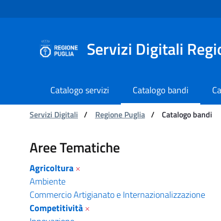
Navigazione
Salta al contenuto
Servizi Digitali Reg
Catalogo servizi
Catalogo bandi
Ca
Ti trovi in:
Servizi Digitali
/
Regione Puglia
/
Catalogo bandi
Catalogo bandi - Serviz
Aree Tematiche
Agricoltura
×
Ambiente
Commercio Artigianato e Internazionalizzazione
Competitività
×