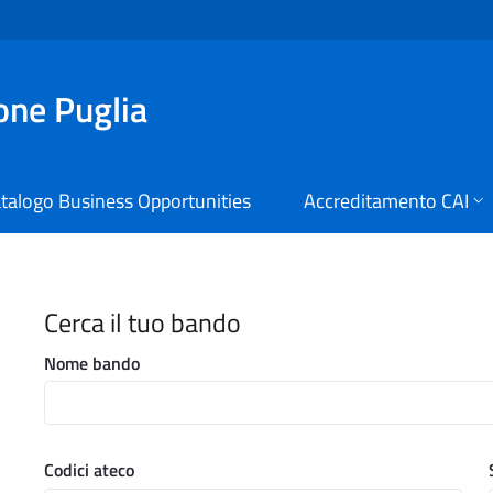
ione Puglia
talogo Business Opportunities
Accreditamento CAI
i Digitali Regione Puglia
Cerca il tuo bando
Nome bando
Codici ateco