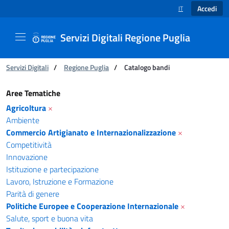
Accedi
IT
SELEZIONE LINGUA
Servizi Digitali Regione Puglia
Ti trovi in:
Servizi Digitali
/
Regione Puglia
/
Catalogo bandi
Catalogo bandi - Servizi Digitali Regione Pugl
Aree Tematiche
Agricoltura
×
Ambiente
Commercio Artigianato e Internazionalizzazione
×
Competitività
Innovazione
Istituzione e partecipazione
Lavoro, Istruzione e Formazione
Parità di genere
Politiche Europee e Cooperazione Internazionale
×
Salute, sport e buona vita