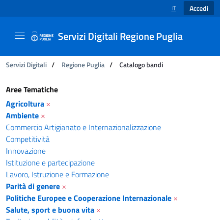
Accedi
IT
SELEZIONE LINGUA
Servizi Digitali Regione Puglia
Ti trovi in:
Servizi Digitali
/
Regione Puglia
/
Catalogo bandi
Catalogo bandi - Servizi Digitali Regione Pugl
Aree Tematiche
Agricoltura
×
Ambiente
×
Commercio Artigianato e Internazionalizzazione
Competitività
Innovazione
Istituzione e partecipazione
Lavoro, Istruzione e Formazione
Parità di genere
×
Politiche Europee e Cooperazione Internazionale
×
Salute, sport e buona vita
×