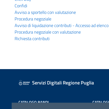
Confidi
Avviso a sportello con valutazione
Procedura negoziale
Avviso di liquidazione contributi - Accesso ad elenco
Procedura negoziale con valutazione
Richiesta contributi
Servizi Digitali Regione Puglia
CATALOGO BANDI
CATALOG