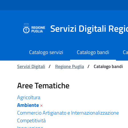
Navigazione
Salta al contenuto
Servizi Digitali Reg
Catalogo servizi
Catalogo bandi
Ca
Ti trovi in:
Servizi Digitali
/
Regione Puglia
/
Catalogo bandi
Catalogo bandi - Serviz
Aree Tematiche
Agricoltura
Ambiente
×
Commercio Artigianato e Internazionalizzazione
Competitività