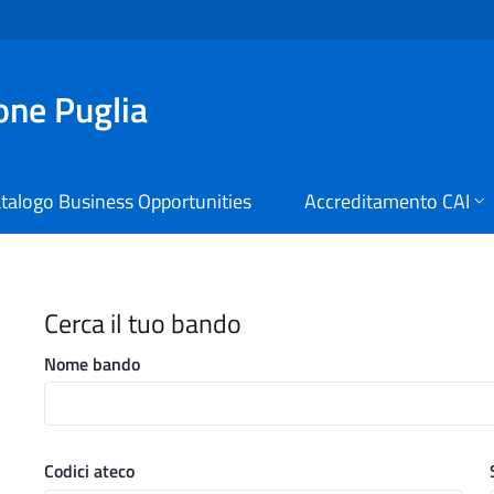
ione Puglia
talogo Business Opportunities
Accreditamento CAI
i Digitali Regione Puglia
Cerca il tuo bando
Nome bando
Codici ateco