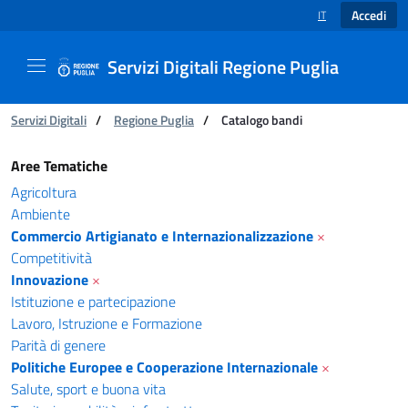
Accedi
IT
SELEZIONE LINGUA
Servizi Digitali Regione Puglia
Ti trovi in:
Servizi Digitali
/
Regione Puglia
/
Catalogo bandi
Catalogo bandi - Servizi Digitali Regione Pugl
Aree Tematiche
Agricoltura
Ambiente
Commercio Artigianato e Internazionalizzazione
×
Competitività
Innovazione
×
Istituzione e partecipazione
Lavoro, Istruzione e Formazione
Parità di genere
Politiche Europee e Cooperazione Internazionale
×
Salute, sport e buona vita