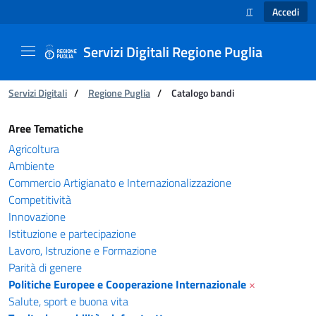
Accedi
IT
SELEZIONE LINGUA
Servizi Digitali Regione Puglia
Ti trovi in:
Servizi Digitali
/
Regione Puglia
/
Catalogo bandi
Catalogo bandi - Servizi Digitali Regione Pugl
Aree Tematiche
Agricoltura
Ambiente
Commercio Artigianato e Internazionalizzazione
Competitività
Innovazione
Istituzione e partecipazione
Lavoro, Istruzione e Formazione
Parità di genere
Politiche Europee e Cooperazione Internazionale
×
Salute, sport e buona vita