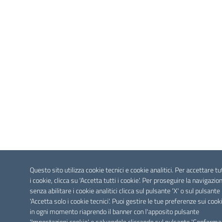
Questo sito utilizza cookie tecnici e cookie analitici. Per accettare tu
i cookie, clicca su 'Accetta tutti i cookie'. Per proseguire la navigazio
senza abilitare i cookie analitici clicca sul pulsante 'X' o sul pulsante
'Accetta solo i cookie tecnici'. Puoi gestire le tue preferenze sui cook
in ogni momento riaprendo il banner con l'apposito pulsante