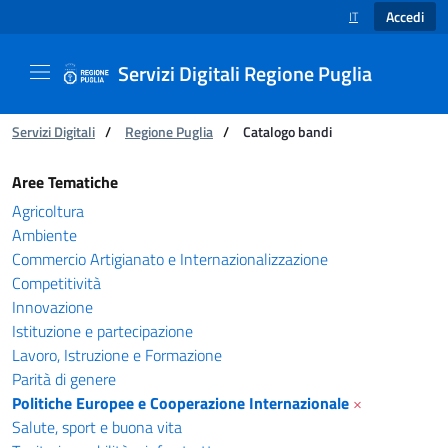
Accedi
IT
SELEZIONE LINGUA
Servizi Digitali Regione Puglia
Ti trovi in:
Servizi Digitali
/
Regione Puglia
/
Catalogo bandi
Catalogo bandi - Servizi Digitali Regione Pugl
Aree Tematiche
Agricoltura
Ambiente
Commercio Artigianato e Internazionalizzazione
Competitività
Innovazione
Istituzione e partecipazione
Lavoro, Istruzione e Formazione
Parità di genere
Politiche Europee e Cooperazione Internazionale
×
Salute, sport e buona vita