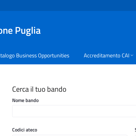
ione Puglia
talogo Business Opportunities
Accreditamento CAI
i Digitali Regione Puglia
Cerca il tuo bando
Nome bando
Codici ateco