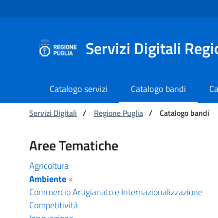
Navigazione
Salta al contenuto
Servizi Digitali Reg
Catalogo servizi
Catalogo bandi
Ca
Ti trovi in:
Servizi Digitali
/
Regione Puglia
/
Catalogo bandi
Catalogo bandi - Serviz
Aree Tematiche
Agricoltura
Ambiente
×
Commercio Artigianato e Internazionalizzazione
Competitività