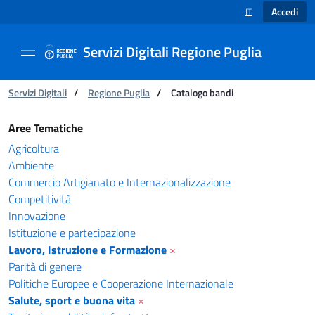
Accedi
IT
SELEZIONE LINGUA
Servizi Digitali Regione Puglia
Ti trovi in:
Servizi Digitali
/
Regione Puglia
/
Catalogo bandi
Catalogo bandi - Servizi Digitali Regione Pugl
Aree Tematiche
Agricoltura
Ambiente
Commercio Artigianato e Internazionalizzazione
Competitività
Innovazione
Istituzione e partecipazione
Lavoro, Istruzione e Formazione
×
Parità di genere
Politiche Europee e Cooperazione Internazionale
Salute, sport e buona vita
×