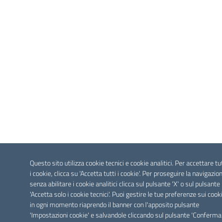
Questo sito utilizza cookie tecnici e cookie analitici. Per accettare tu
i cookie, clicca su 'Accetta tutti i cookie'. Per proseguire la navigazio
senza abilitare i cookie analitici clicca sul pulsante 'X' o sul pulsante
'Accetta solo i cookie tecnici'. Puoi gestire le tue preferenze sui cook
in ogni momento riaprendo il banner con l'apposito pulsante
'Impostazioni cookie' e salvandole cliccando sul pulsante 'Conferma