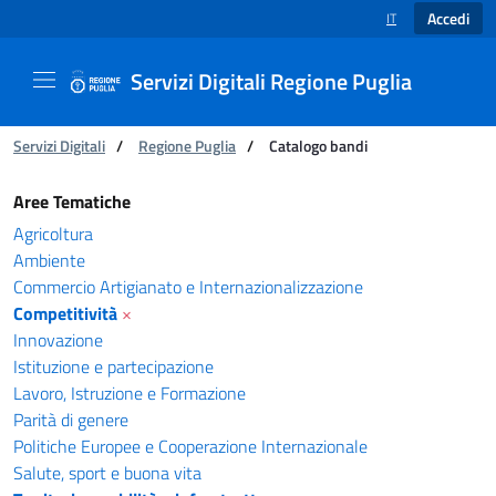
Accedi
IT
SELEZIONE LINGUA
Servizi Digitali Regione Puglia
Ti trovi in:
Servizi Digitali
/
Regione Puglia
/
Catalogo bandi
Catalogo bandi - Servizi Digitali Regione Pugl
Aree Tematiche
Agricoltura
Ambiente
Commercio Artigianato e Internazionalizzazione
Competitività
×
Innovazione
Istituzione e partecipazione
Lavoro, Istruzione e Formazione
Parità di genere
Politiche Europee e Cooperazione Internazionale
Salute, sport e buona vita