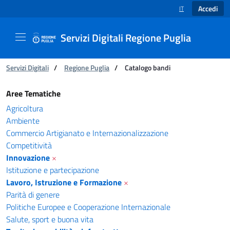
Accedi
IT
SELEZIONE LINGUA
Servizi Digitali Regione Puglia
Ti trovi in:
Servizi Digitali
/
Regione Puglia
/
Catalogo bandi
Catalogo bandi - Servizi Digitali Regione Pugl
Aree Tematiche
Agricoltura
Ambiente
Commercio Artigianato e Internazionalizzazione
Competitività
Innovazione
×
Istituzione e partecipazione
Lavoro, Istruzione e Formazione
×
Parità di genere
Politiche Europee e Cooperazione Internazionale
Salute, sport e buona vita