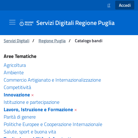
Accedi
IT
SELEZIONE LINGUA
Servizi Digitali Regione Puglia
Ti trovi in:
Servizi Digitali
/
Regione Puglia
/
Catalogo bandi
Catalogo bandi - Servizi Digitali Regione Pugl
Aree Tematiche
Agricoltura
Ambiente
Commercio Artigianato e Internazionalizzazione
Competitività
Innovazione
×
Istituzione e partecipazione
Lavoro, Istruzione e Formazione
×
Parità di genere
Politiche Europee e Cooperazione Internazionale
Salute, sport e buona vita