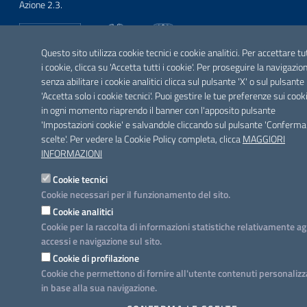
Azione 2.3.
Questo sito utilizza cookie tecnici e cookie analitici. Per accettare tu
i cookie, clicca su 'Accetta tutti i cookie'. Per proseguire la navigazio
SEGUICI SU
senza abilitare i cookie analitici clicca sul pulsante 'X' o sul pulsante
Facebook
Twitter
Youtube
Instagram
Linkedin
'Accetta solo i cookie tecnici'. Puoi gestire le tue preferenze sui cook
in ogni momento riaprendo il banner con l'apposito pulsante
'Impostazioni cookie' e salvandole cliccando sul pulsante 'Conferma
scelte'. Per vedere la Cookie Policy completa, clicca
MAGGIORI
INFORMAZIONI
Cookie tecnici
Cookie necessari per il funzionamento del sito.
Cookie analitici
Cookie per la raccolta di informazioni statistiche relativamente ag
accessi e navigazione sul sito.
Cookie di profilazione
Cookie che permettono di fornire all'utente contenuti personalizz
in base alla sua navigazione.