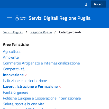
Accedi
IT
SELEZIONE LINGUA
Servizi Digitali Regione Puglia
Ti trovi in:
Servizi Digitali
/
Regione Puglia
/
Catalogo bandi
Catalogo bandi - Servizi Digitali Regione Pugl
Aree Tematiche
Agricoltura
Ambiente
Commercio Artigianato e Internazionalizzazione
Competitività
Innovazione
×
Istituzione e partecipazione
Lavoro, Istruzione e Formazione
×
Parità di genere
Politiche Europee e Cooperazione Internazionale
Salute, sport e buona vita