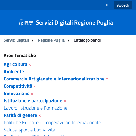
Accedi
IT
SELEZIONE LINGUA
Servizi Digitali Regione Puglia
Ti trovi in:
Servizi Digitali
/
Regione Puglia
/
Catalogo bandi
Catalogo bandi - Servizi Digitali Regione Pugl
Aree Tematiche
Agricoltura
×
Ambiente
×
Commercio Artigianato e Internazionalizzazione
×
Competitività
×
Innovazione
×
Istituzione e partecipazione
×
Lavoro, Istruzione e Formazione
Parità di genere
×
Politiche Europee e Cooperazione Internazionale
Salute, sport e buona vita