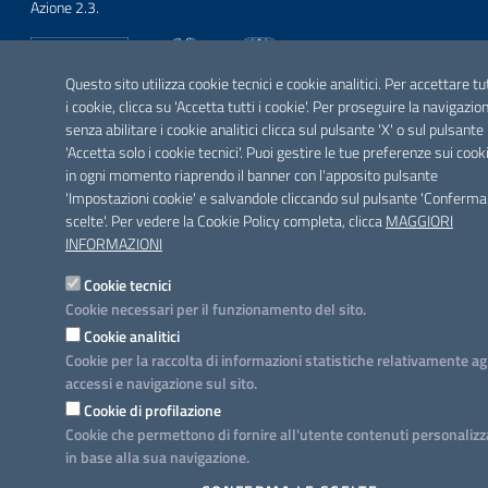
Azione 2.3.
Questo sito utilizza cookie tecnici e cookie analitici. Per accettare tu
i cookie, clicca su 'Accetta tutti i cookie'. Per proseguire la navigazio
SEGUICI SU
senza abilitare i cookie analitici clicca sul pulsante 'X' o sul pulsante
Facebook
Twitter
Youtube
Instagram
Linkedin
'Accetta solo i cookie tecnici'. Puoi gestire le tue preferenze sui cook
in ogni momento riaprendo il banner con l'apposito pulsante
'Impostazioni cookie' e salvandole cliccando sul pulsante 'Conferma
scelte'. Per vedere la Cookie Policy completa, clicca
MAGGIORI
INFORMAZIONI
Cookie tecnici
Cookie necessari per il funzionamento del sito.
Cookie analitici
Cookie per la raccolta di informazioni statistiche relativamente ag
accessi e navigazione sul sito.
Cookie di profilazione
Cookie che permettono di fornire all'utente contenuti personalizz
in base alla sua navigazione.