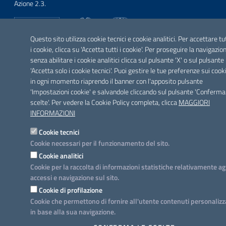
Azione 2.3.
Questo sito utilizza cookie tecnici e cookie analitici. Per accettare tu
i cookie, clicca su 'Accetta tutti i cookie'. Per proseguire la navigazio
SEGUICI SU
senza abilitare i cookie analitici clicca sul pulsante 'X' o sul pulsante
Facebook
Twitter
Youtube
Instagram
Linkedin
'Accetta solo i cookie tecnici'. Puoi gestire le tue preferenze sui cook
in ogni momento riaprendo il banner con l'apposito pulsante
'Impostazioni cookie' e salvandole cliccando sul pulsante 'Conferma
scelte'. Per vedere la Cookie Policy completa, clicca
MAGGIORI
INFORMAZIONI
Cookie tecnici
Cookie necessari per il funzionamento del sito.
Cookie analitici
Cookie per la raccolta di informazioni statistiche relativamente ag
accessi e navigazione sul sito.
Cookie di profilazione
Cookie che permettono di fornire all'utente contenuti personalizz
in base alla sua navigazione.