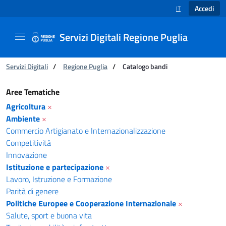
Accedi
IT
SELEZIONE LINGUA
Servizi Digitali Regione Puglia
Ti trovi in:
Servizi Digitali
/
Regione Puglia
/
Catalogo bandi
Catalogo bandi - Servizi Digitali Regione Pugl
Aree Tematiche
Agricoltura
×
Ambiente
×
Commercio Artigianato e Internazionalizzazione
Competitività
Innovazione
Istituzione e partecipazione
×
Lavoro, Istruzione e Formazione
Parità di genere
Politiche Europee e Cooperazione Internazionale
×
Salute, sport e buona vita