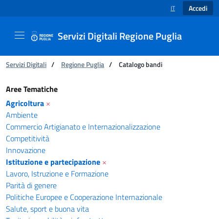
Accedi
IT
SELEZIONE LINGUA
Servizi Digitali Regione Puglia
Ti trovi in:
Servizi Digitali
/
Regione Puglia
/
Catalogo bandi
Catalogo bandi - Servizi Digitali Regione Pugl
Aree Tematiche
Agricoltura
×
Ambiente
Commercio Artigianato e Internazionalizzazione
Competitività
Innovazione
Istituzione e partecipazione
×
Lavoro, Istruzione e Formazione
Parità di genere
Politiche Europee e Cooperazione Internazionale
Salute, sport e buona vita