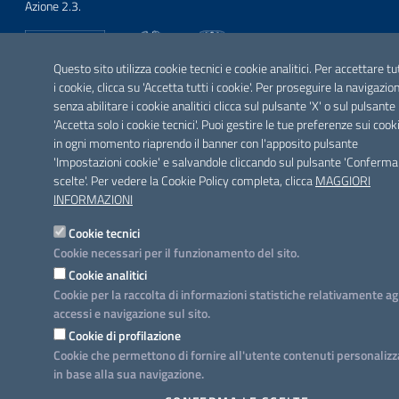
Azione 2.3.
Questo sito utilizza cookie tecnici e cookie analitici. Per accettare tu
i cookie, clicca su 'Accetta tutti i cookie'. Per proseguire la navigazio
SEGUICI SU
senza abilitare i cookie analitici clicca sul pulsante 'X' o sul pulsante
Facebook
Twitter
Youtube
Instagram
Linkedin
'Accetta solo i cookie tecnici'. Puoi gestire le tue preferenze sui cook
in ogni momento riaprendo il banner con l'apposito pulsante
'Impostazioni cookie' e salvandole cliccando sul pulsante 'Conferma
scelte'. Per vedere la Cookie Policy completa, clicca
MAGGIORI
INFORMAZIONI
Cookie tecnici
Cookie necessari per il funzionamento del sito.
Cookie analitici
Cookie per la raccolta di informazioni statistiche relativamente ag
accessi e navigazione sul sito.
Cookie di profilazione
Cookie che permettono di fornire all'utente contenuti personalizz
in base alla sua navigazione.