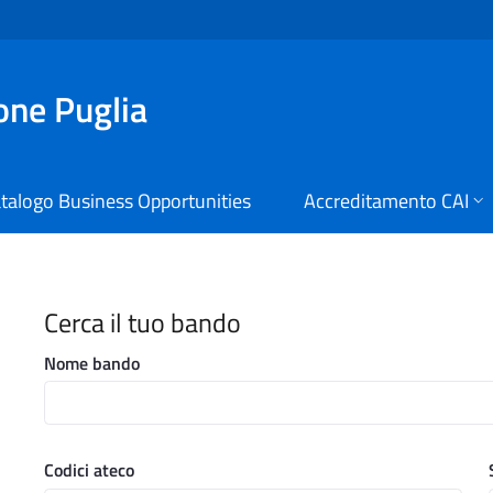
ione Puglia
talogo Business Opportunities
Accreditamento CAI
i Digitali Regione Puglia
Cerca il tuo bando
Nome bando
Codici ateco