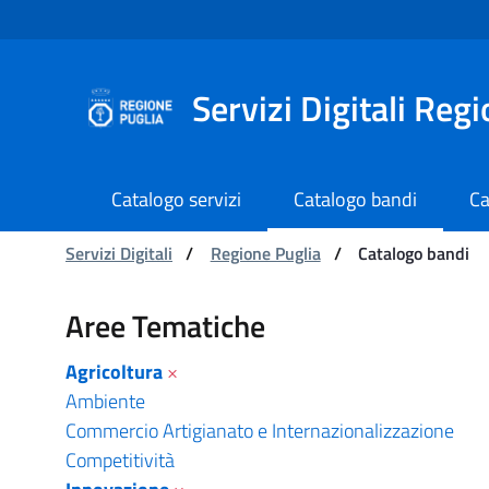
Navigazione
Salta al contenuto
Servizi Digitali Reg
Catalogo servizi
Catalogo bandi
Ca
Ti trovi in:
Servizi Digitali
/
Regione Puglia
/
Catalogo bandi
Catalogo bandi - Serviz
Aree Tematiche
Agricoltura
×
Ambiente
Commercio Artigianato e Internazionalizzazione
Competitività