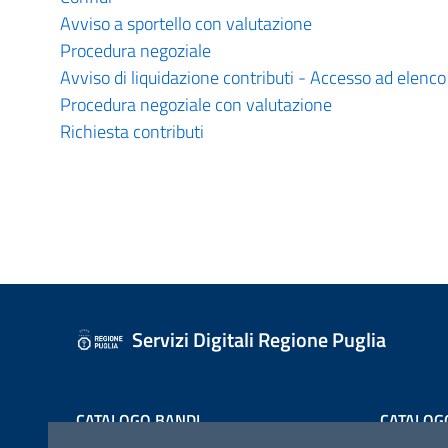
Avviso a sportello con valutazione
Procedura negoziale
Avviso di liquidazione contributi - Accesso ad elenco
Procedura negoziale con valutazione
Richiesta contributi
Servizi Digitali Regione Puglia
CATALOGO BANDI
CATALOG