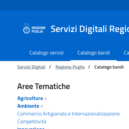
Navigazione
Salta al contenuto
Servizi Digitali Reg
Catalogo servizi
Catalogo bandi
Ca
Ti trovi in:
Servizi Digitali
/
Regione Puglia
/
Catalogo bandi
Catalogo bandi - Serviz
Aree Tematiche
Agricoltura
×
Ambiente
×
Commercio Artigianato e Internazionalizzazione
Competitività