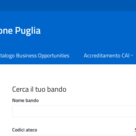
ione Puglia
talogo Business Opportunities
Accreditamento CAI
i Digitali Regione Puglia
Cerca il tuo bando
Nome bando
Codici ateco