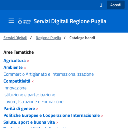
Accedi
IT
SELEZIONE LINGUA
Servizi Digitali Regione Puglia
Ti trovi in:
Servizi Digitali
/
Regione Puglia
/
Catalogo bandi
Catalogo bandi - Servizi Digitali Regione Pugl
Aree Tematiche
Agricoltura
×
Ambiente
×
Commercio Artigianato e Internazionalizzazione
Competitività
×
Innovazione
Istituzione e partecipazione
Lavoro, Istruzione e Formazione
Parità di genere
×
Politiche Europee e Cooperazione Internazionale
×
Salute, sport e buona vita
×