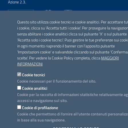
Azione 2.3.
Questo sito utilizza cookie tecnici e cookie analitici. Per accettare tu
i cookie, clicca su 'Accetta tutti i cookie'. Per proseguire la navigazio
SEGUICI SU
senza abilitare i cookie analitici clicca sul pulsante 'X' o sul pulsante
Facebook
Twitter
Youtube
Instagram
Linkedin
'Accetta solo i cookie tecnici'. Puoi gestire le tue preferenze sui cook
in ogni momento riaprendo il banner con l'apposito pulsante
'Impostazioni cookie' e salvandole cliccando sul pulsante 'Conferma
scelte'. Per vedere la Cookie Policy completa, clicca
MAGGIORI
INFORMAZIONI
Cookie tecnici
Cookie necessari per il funzionamento del sito.
Cookie analitici
Cookie per la raccolta di informazioni statistiche relativamente ag
accessi e navigazione sul sito.
Cookie di profilazione
Cookie che permettono di fornire all'utente contenuti personalizz
in base alla sua navigazione.